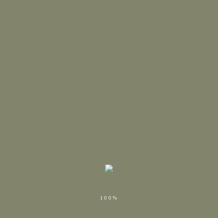
187,00
€
168,00
€
2017 Chardonnay
326,00
€
100%